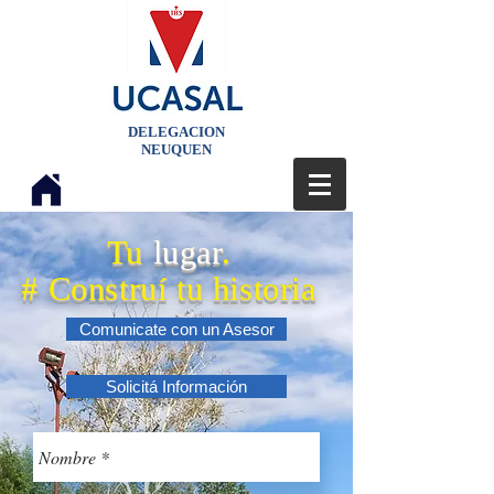
DELEGACION
NEUQUEN
Tu
lugar
.
# Construí tu historia
Comunicate con un Asesor
Solicitá Información